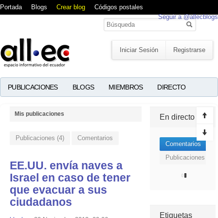
Portada
Blogs
Crear blog
Códigos postales
Seguir a @allecblogs
Iniciar Sesión
Registrarse
PUBLICACIONES
BLOGS
MIEMBROS
DIRECTO
Mis publicaciones
En directo
Publicaciones (4)
Comentarios
Comentarios
Publicaciones
EE.UU. envía naves a
Israel en caso de tener
que evacuar a sus
ciudadanos
Etiquetas