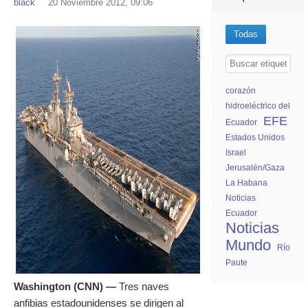
black
20 Noviembre 2012, 09:06
Todas
corazón
hidroeléctrico del
EFE
Ecuador
Estados Unidos
Israel
Jerusalén/Gaza
La Habana
Noticias
Ecuador
Noticias
Mundo
Río
Paute
Washington (CNN) —
Tres naves
anfibias estadounidenses se dirigen al